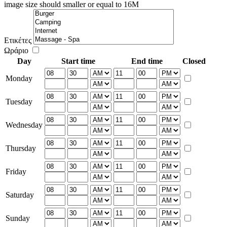
image size should smaller or equal to 16M
Ετικέτες
Ωράριο
Day
Start time
End time
Closed
Monday
Tuesday
Wednesday
Thursday
Friday
Saturday
Sunday