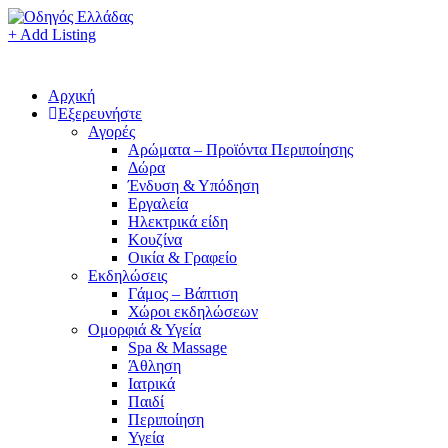
+ Add Listing
Αρχική
Εξερευνήστε
Αγορές
Αρώματα – Προϊόντα Περιποίησης
Δώρα
Ένδυση & Υπόδηση
Εργαλεία
Ηλεκτρικά είδη
Κουζίνα
Οικία & Γραφείο
Εκδηλώσεις
Γάμος – Βάπτιση
Χώροι εκδηλώσεων
Ομορφιά & Υγεία
Spa & Massage
Άθληση
Ιατρικά
Παιδί
Περιποίηση
Υγεία