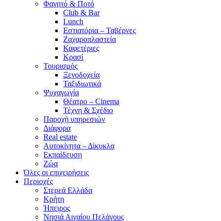
Φαγητό & Ποτό
Club & Bar
Lunch
Εστιατόρια – Ταβέρνες
Ζαχαροπλαστεία
Καφετέριες
Κρασί
Τουρισμός
Ξενοδοχεία
Ταξιδιωτικά
Ψυχαγωγία
Θέατρο – Cinema
Τέχνη & Σχέδιο
Παροχή υπηρεσιών
Διάφορα
Real estate
Αυτοκίνητα – Δίκυκλα
Εκπαίδευση
Ζώα
Όλες οι επιχειρήσεις
Περιοχές
Στερεά Ελλάδα
Κρήτη
Ήπειρος
Νησιά Αιγαίου Πελάγους