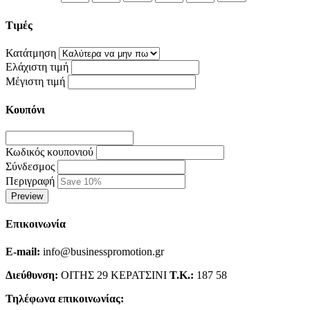
Τιμές
Κατάτμηση
Ελάχιστη τιμή
Μέγιστη τιμή
Κουπόνι
Κωδικός κουπονιού
Σύνδεσμος
Περιγραφή
Preview
Επικοινωνία
E-mail:
info@businesspromotion.gr
Διεύθυνση:
ΟΙΤΗΣ 29 ΚΕΡΑΤΣΙΝΙ
Τ.Κ.:
187 58
Τηλέφωνα επικοινωνίας: