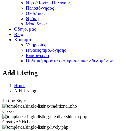
Νησιά Ιονίου Πελάγους
Πελοπόννησος
Θεσσαλία
Θράκη
Μακεδονία
Οδηγοί μας
Blog
Χρήσιμα
Υπηρεσίες
Πίνακες τιμολόγησης
Επικοινωνία
Πολιτική προστασίας προσωπικών δεδομένων
Add Listing
Home
Add Listing
Listing Style
Classic
Creative Sidebar