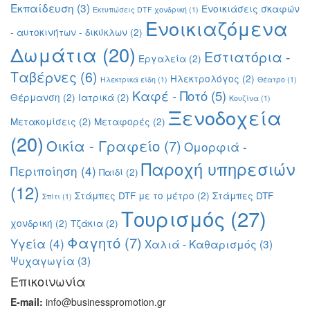
Εκπαίδευση
(3)
Ενοικιάσεις σκαφών
Εκτυπώσεις DTF χονδρική
(1)
Ενοικιαζόμενα
- αυτοκινήτων - δικύκλων
(2)
Δωμάτια
(20)
Εστιατόρια -
Εργαλεία
(2)
Ταβέρνες
(6)
Ηλεκτρολόγος
(2)
Ηλεκτρικά είδη
(1)
Θέατρο
(1)
Καφέ - Ποτό
(5)
Θέρμανση
(2)
Ιατρικά
(2)
Κουζίνα
(1)
Ξενοδοχεία
Μετακομίσεις
(2)
Μεταφορές
(2)
(20)
Οικία - Γραφείο
(7)
Ομορφιά -
Παροχή υπηρεσιών
Περιποίηση
(4)
Παιδί
(2)
(12)
Στάμπες DTF με το μέτρο
(2)
Στάμπες DTF
Σπίτι
(1)
Τουρισμός
(27)
χονδρική
(2)
Τζάκια
(2)
Φαγητό
(7)
Υγεία
(4)
Χαλιά - Καθαρισμός
(3)
Ψυχαγωγία
(3)
Επικοινωνία
E-mail:
info@businesspromotion.gr