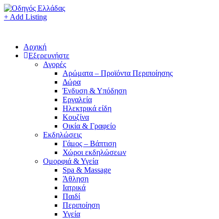
+ Add Listing
Αρχική
Εξερευνήστε
Αγορές
Αρώματα – Προϊόντα Περιποίησης
Δώρα
Ένδυση & Υπόδηση
Εργαλεία
Ηλεκτρικά είδη
Κουζίνα
Οικία & Γραφείο
Εκδηλώσεις
Γάμος – Βάπτιση
Χώροι εκδηλώσεων
Ομορφιά & Υγεία
Spa & Massage
Άθληση
Ιατρικά
Παιδί
Περιποίηση
Υγεία