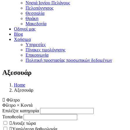
Νησιά Ιονίου Πελάγους
Πελοπόννησος
Θεσσαλία
Θράκη
Μακεδονία
Οδηγοί μας
Blog
Χρήσιμα
Υπηρεσίες
Πίνακες τιμολόγησης
Επικοινωνία
Πολιτική προστασίας προσωπικών δεδομένων
Αξεσουάρ
Home
Αξεσουάρ
Φίλτρο
Φίλτρο
×
Κοντά
Επιλέξτε κατηγορία
Τοποθεσία
Ανοιξε τώρα
Υψηλότερη βαθμολογία