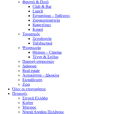
Φαγητό & Ποτό
Club & Bar
Lunch
Εστιατόρια – Ταβέρνες
Ζαχαροπλαστεία
Καφετέριες
Κρασί
Τουρισμός
Ξενοδοχεία
Ταξιδιωτικά
Ψυχαγωγία
Θέατρο – Cinema
Τέχνη & Σχέδιο
Παροχή υπηρεσιών
Διάφορα
Real estate
Αυτοκίνητα – Δίκυκλα
Εκπαίδευση
Ζώα
Όλες οι επιχειρήσεις
Περιοχές
Στερεά Ελλάδα
Κρήτη
Ήπειρος
Νησιά Αιγαίου Πελάγους