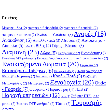
Ετικέτες
Massage - Spa
(2)
stampes dtf chondriki
(2)
stampes dtf xondriki
(2)
Αγορές
(18)
Ένδυση - Υπόδηση
(3)
stampes me to metro
(2)
Ανακαίνιση
(6)
Αυτοκίνητα -
Ανταλλακτικά
(3)
Αξεσουάρ
(2)
Δίκυκλα
(5)
Βίλες
(4)
Γάμος - Βάπτιση
(3)
Βίδες
(1)
Διαμονή
(23)
Δώρα
(5)
Εκπαίδευση
(3)
Εκδηλώσεις
(2)
Ενοικιάσεις σκαφών - αυτοκινήτων - δικύκλων
(2)
Εκτυπώσεις DTF χονδρική
(1)
Ενοικιαζόμενα Δωμάτια
(20)
Εργαλεία
(2)
Εστιατόρια - Ταβέρνες
(6)
Ηλεκτρολόγος
(2)
Ηλεκτρικά είδη
(1)
Καφέ - Ποτό
(5)
Θέρμανση
(2)
Ιατρικά
(2)
Θέατρο
(1)
Κουζίνα
(1)
Ξενοδοχεία
(20)
Οικία
Μετακομίσεις
(2)
Μεταφορές
(2)
- Γραφείο
(7)
Ομορφιά - Περιποίηση
(4)
Παιδί
(2)
Παροχή υπηρεσιών
(12)
Στάμπες DTF με το
Σπίτι
(1)
Τουρισμός
μέτρο
(2)
Στάμπες DTF χονδρική
(2)
Τζάκια
(2)