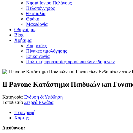
Νησιά Ιονίου Πελάγους
Πελοπόννησος
Θεσσαλία
Θράκη
Μακεδονία
Οδηγοί μας
Blog
Χρήσιμα
Υπηρεσίες
Πίνακες τιμολόγησης
Επικοινωνία
Πολιτική προστασίας προσωπικών δεδομένων
Il Pavone Κατάστημα Παιδικών και Γυναι
Κατηγορία
Ένδυση & Υπόδηση
Τοποθεσία
Στερεά Ελλάδα
Περιγραφή
Χάρτης
Διεύθυνση: