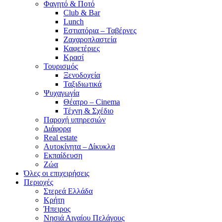
Φαγητό & Ποτό
Club & Bar
Lunch
Εστιατόρια – Ταβέρνες
Ζαχαροπλαστεία
Καφετέριες
Κρασί
Τουρισμός
Ξενοδοχεία
Ταξιδιωτικά
Ψυχαγωγία
Θέατρο – Cinema
Τέχνη & Σχέδιο
Παροχή υπηρεσιών
Διάφορα
Real estate
Αυτοκίνητα – Δίκυκλα
Εκπαίδευση
Ζώα
Όλες οι επιχειρήσεις
Περιοχές
Στερεά Ελλάδα
Κρήτη
Ήπειρος
Νησιά Αιγαίου Πελάγους