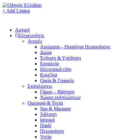
+ Add Listing
Αρχική
Εξερευνήστε
Αγορές
Αρώματα – Προϊόντα Περιποίησης
Δώρα
Ένδυση & Υπόδηση
Εργαλεία
Ηλεκτρικά είδη
Κουζίνα
Οικία & Γραφείο
Εκδηλώσεις
Γάμος – Βάπτιση
Χώροι εκδηλώσεων
Ομορφιά & Υγεία
Spa & Massage
Άθληση
Ιατρικά
Παιδί
Περιποίηση
Υγεία