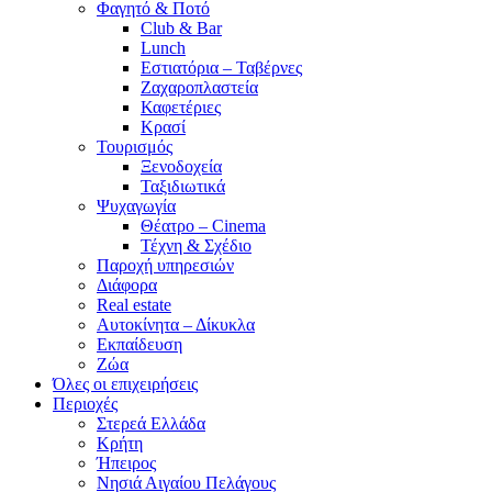
Φαγητό & Ποτό
Club & Bar
Lunch
Εστιατόρια – Ταβέρνες
Ζαχαροπλαστεία
Καφετέριες
Κρασί
Τουρισμός
Ξενοδοχεία
Ταξιδιωτικά
Ψυχαγωγία
Θέατρο – Cinema
Τέχνη & Σχέδιο
Παροχή υπηρεσιών
Διάφορα
Real estate
Αυτοκίνητα – Δίκυκλα
Εκπαίδευση
Ζώα
Όλες οι επιχειρήσεις
Περιοχές
Στερεά Ελλάδα
Κρήτη
Ήπειρος
Νησιά Αιγαίου Πελάγους