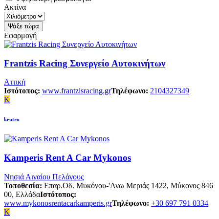
Ακτίνα
Εφαρμογή
Frantzis Racing Συνεργείο Αυτοκινήτων
Αττική
Ιστότοπος:
www.frantzisracing.gr
Τηλέφωνο:
2104327349
K
kentro
Kamperis Rent A Car Mykonos
Νησιά Αιγαίου Πελάγους
Τοποθεσία:
Επαρ.Οδ. Μυκόνου-'Ανω Μεριάς 1422, Μύκονος 846
00, Ελλάδα
Ιστότοπος:
www.mykonosrentacarkamperis.gr
Τηλέφωνο:
+30 697 791 0334
K