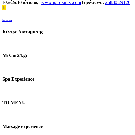
Ελλάδα
Ιστότοπος:
www.ipirokinisi.com
Τηλέφωνο:
26830 29120
K
kentro
Κέντρο Διαφήμισης
MrCar24.gr
Spa Experience
TO MENU
Massage experience