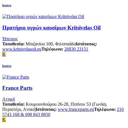
kentro
Πρατήριο υγρών καυσίμων Kritsivelas Oil
Ήπειρος
Τοποθεσία:
Μπιζανίου 100, Φιλιππιάδα
Ιστότοπος:
www.kritsivelasoil.eu
Τηλέφωνο:
26830 23151
K
kentro
France Parts
Αττική
Τοποθεσία:
Κουμουνδούρου 26-28, Πιπίνου 53 (Γωνία),
Περιστέρι, Αττική
Ιστότοπος:
www.franceparts.eu
Τηλέφωνο:
210
5743 168 & 698 843 8850
K