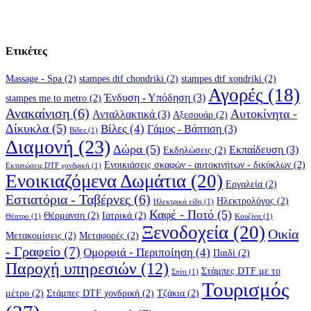
Ετικέτες
Massage - Spa
(2)
stampes dtf chondriki
(2)
stampes dtf xondriki
(2)
Αγορές
(18)
Ένδυση - Υπόδηση
(3)
stampes me to metro
(2)
Ανακαίνιση
(6)
Αυτοκίνητα -
Ανταλλακτικά
(3)
Αξεσουάρ
(2)
Δίκυκλα
(5)
Βίλες
(4)
Γάμος - Βάπτιση
(3)
Βίδες
(1)
Διαμονή
(23)
Δώρα
(5)
Εκπαίδευση
(3)
Εκδηλώσεις
(2)
Ενοικιάσεις σκαφών - αυτοκινήτων - δικύκλων
(2)
Εκτυπώσεις DTF χονδρική
(1)
Ενοικιαζόμενα Δωμάτια
(20)
Εργαλεία
(2)
Εστιατόρια - Ταβέρνες
(6)
Ηλεκτρολόγος
(2)
Ηλεκτρικά είδη
(1)
Καφέ - Ποτό
(5)
Θέρμανση
(2)
Ιατρικά
(2)
Θέατρο
(1)
Κουζίνα
(1)
Ξενοδοχεία
(20)
Οικία
Μετακομίσεις
(2)
Μεταφορές
(2)
- Γραφείο
(7)
Ομορφιά - Περιποίηση
(4)
Παιδί
(2)
Παροχή υπηρεσιών
(12)
Στάμπες DTF με το
Σπίτι
(1)
Τουρισμός
μέτρο
(2)
Στάμπες DTF χονδρική
(2)
Τζάκια
(2)