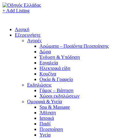
+ Add Listing
Αρχική
Εξερευνήστε
Αγορές
Αρώματα – Προϊόντα Περιποίησης
Δώρα
Ένδυση & Υπόδηση
Εργαλεία
Ηλεκτρικά είδη
Κουζίνα
Οικία & Γραφείο
Εκδηλώσεις
Γάμος – Βάπτιση
Χώροι εκδηλώσεων
Ομορφιά & Υγεία
Spa & Massage
Άθληση
Ιατρικά
Παιδί
Περιποίηση
Υγεία