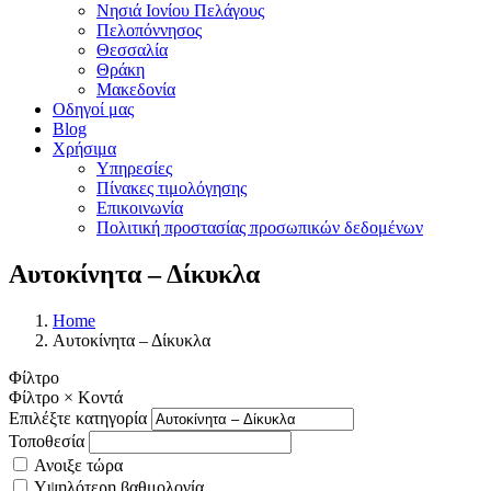
Νησιά Ιονίου Πελάγους
Πελοπόννησος
Θεσσαλία
Θράκη
Μακεδονία
Οδηγοί μας
Blog
Χρήσιμα
Υπηρεσίες
Πίνακες τιμολόγησης
Επικοινωνία
Πολιτική προστασίας προσωπικών δεδομένων
Αυτοκίνητα – Δίκυκλα
Home
Αυτοκίνητα – Δίκυκλα
Φίλτρο
Φίλτρο
×
Κοντά
Επιλέξτε κατηγορία
Τοποθεσία
Ανοιξε τώρα
Υψηλότερη βαθμολογία