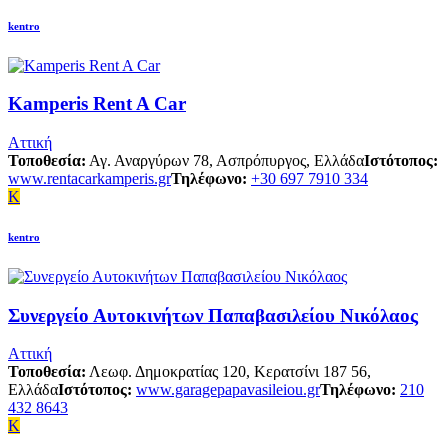
kentro
Kamperis Rent A Car
Αττική
Τοποθεσία:
Αγ. Αναργύρων 78, Ασπρόπυργος, Ελλάδα
Ιστότοπος:
www.rentacarkamperis.gr
Τηλέφωνο:
+30 697 7910 334
K
kentro
Συνεργείο Αυτοκινήτων Παπαβασιλείου Νικόλαος
Αττική
Τοποθεσία:
Λεωφ. Δημοκρατίας 120, Κερατσίνι 187 56,
Ελλάδα
Ιστότοπος:
www.garagepapavasileiou.gr
Τηλέφωνο:
210
432 8643
K