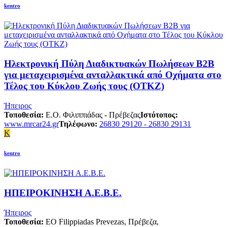
kentro
Ηλεκτρονική Πύλη Διαδικτυακών Πωλήσεων Β2Β
για μεταχειρισμένα ανταλλακτικά από Οχήματα στο
Τέλος του Κύκλου Ζωής τους (ΟΤΚΖ)
Ήπειρος
Τοποθεσία:
Ε.Ο. Φιλιππιάδας - Πρέβεζας
Ιστότοπος:
www.mrcar24.gr
Τηλέφωνο:
26830 29120 - 26830 29131
K
kentro
ΗΠΕΙΡΟΚΙΝΗΣΗ Α.Ε.Β.Ε.
Ήπειρος
Τοποθεσία:
EO Filippiadas Prevezas, Πρέβεζα,