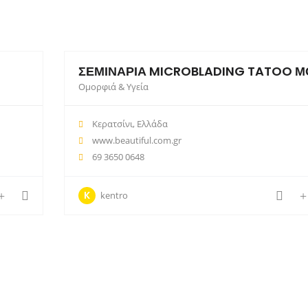
ΣΕΜΙΝΑΡΙΑ MICROBLADING TATOO Μ
Ομορφιά & Υγεία
Κερατσίνι, Ελλάδα
www.beautiful.com.gr
69 3650 0648
K
kentro