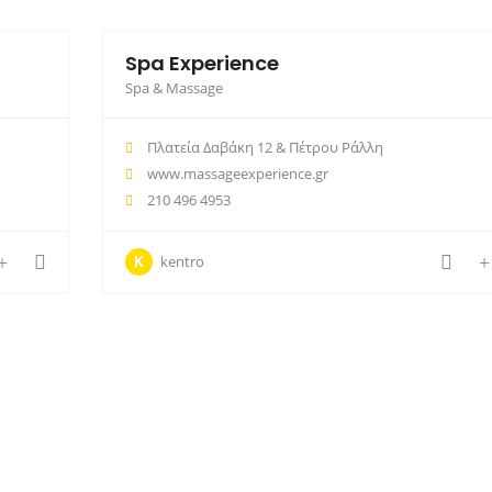
Spa Experience
Spa & Massage
Πλατεία Δαβάκη 12 & Πέτρου Ράλλη
www.massageexperience.gr
210 496 4953
K
kentro