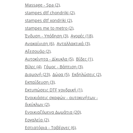
Massage - Spa
(2)
stampes dtf chondriki
(2)
stampes dtf xondriki
(2)
stampes me to metro
(2)
Ένδυση - Υπόδηση
(3)
Αγορές
(18)
Ανακαίνιση
(6)
Ανταλλακτικά
(3)
Αξεσουάρ
(2)
Αυτοκίνητα - Δίκυκλα
(5)
Βίδες
(1)
Βίλες
(4)
Γάμος - Βάπτιση
(3)
Διαμονή
(23)
Δώρα
(5)
Εκδηλώσεις
(2)
Εκπαίδευση
(3)
Εκτυπώσεις DTF χονδρική
(1)
Ενοικιάσεις σκαφών - αυτοκινήτων -
δικύκλων
(2)
Ενοικιαζόμενα Δωμάτια
(20)
Εργαλεία
(2)
Εστιατόρια - Ταβέρνες
(6)