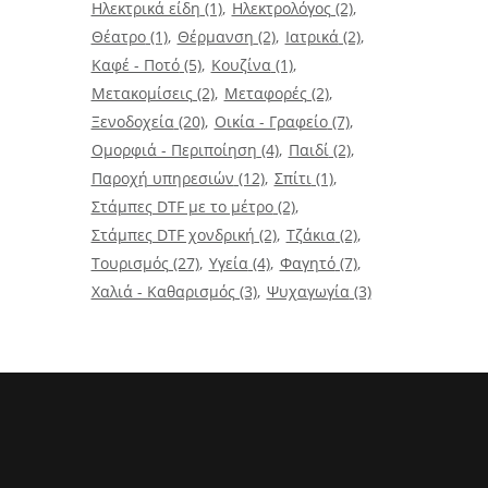
Ηλεκτρικά είδη
(1)
Ηλεκτρολόγος
(2)
Θέατρο
(1)
Θέρμανση
(2)
Ιατρικά
(2)
Καφέ - Ποτό
(5)
Κουζίνα
(1)
Μετακομίσεις
(2)
Μεταφορές
(2)
Ξενοδοχεία
(20)
Οικία - Γραφείο
(7)
Ομορφιά - Περιποίηση
(4)
Παιδί
(2)
Παροχή υπηρεσιών
(12)
Σπίτι
(1)
Στάμπες DTF με το μέτρο
(2)
Στάμπες DTF χονδρική
(2)
Τζάκια
(2)
Τουρισμός
(27)
Υγεία
(4)
Φαγητό
(7)
Χαλιά - Καθαρισμός
(3)
Ψυχαγωγία
(3)