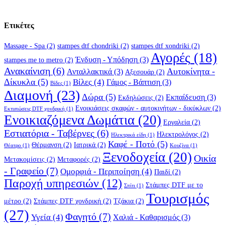
Ετικέτες
Massage - Spa
(2)
stampes dtf chondriki
(2)
stampes dtf xondriki
(2)
Αγορές
(18)
Ένδυση - Υπόδηση
(3)
stampes me to metro
(2)
Ανακαίνιση
(6)
Αυτοκίνητα -
Ανταλλακτικά
(3)
Αξεσουάρ
(2)
Δίκυκλα
(5)
Βίλες
(4)
Γάμος - Βάπτιση
(3)
Βίδες
(1)
Διαμονή
(23)
Δώρα
(5)
Εκπαίδευση
(3)
Εκδηλώσεις
(2)
Ενοικιάσεις σκαφών - αυτοκινήτων - δικύκλων
(2)
Εκτυπώσεις DTF χονδρική
(1)
Ενοικιαζόμενα Δωμάτια
(20)
Εργαλεία
(2)
Εστιατόρια - Ταβέρνες
(6)
Ηλεκτρολόγος
(2)
Ηλεκτρικά είδη
(1)
Καφέ - Ποτό
(5)
Θέρμανση
(2)
Ιατρικά
(2)
Θέατρο
(1)
Κουζίνα
(1)
Ξενοδοχεία
(20)
Οικία
Μετακομίσεις
(2)
Μεταφορές
(2)
- Γραφείο
(7)
Ομορφιά - Περιποίηση
(4)
Παιδί
(2)
Παροχή υπηρεσιών
(12)
Στάμπες DTF με το
Σπίτι
(1)
Τουρισμός
μέτρο
(2)
Στάμπες DTF χονδρική
(2)
Τζάκια
(2)
(27)
Φαγητό
(7)
Υγεία
(4)
Χαλιά - Καθαρισμός
(3)