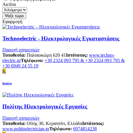
Ακτίνα
Εφαρμογή
Technoelectric - Ηλεκτρολογικές Εγκαταστάσεις
Παροχή υπηρεσιών
Τοποθεσία:
Παλαιοκώμη 620 41
Ιστότοπος:
www.techno-
electric.gr
Τηλέφωνο:
+30 2324 093 795 & +30 2324 093 795 &
+30 6949 24 55 19
K
kentro
Πολίτης Ηλεκτρολογικές Εργασίες
Παροχή υπηρεσιών
Τοποθεσία:
Οίτης 30, Κερατσίνι, Ελλάδα
Ιστότοπος:
www.politiselectrician.gr
Τηλέφωνο:
6974814238