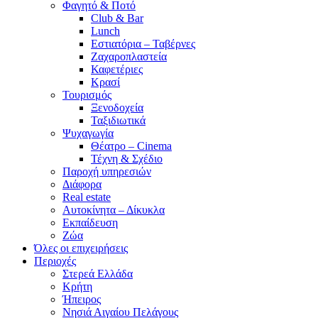
Φαγητό & Ποτό
Club & Bar
Lunch
Εστιατόρια – Ταβέρνες
Ζαχαροπλαστεία
Καφετέριες
Κρασί
Τουρισμός
Ξενοδοχεία
Ταξιδιωτικά
Ψυχαγωγία
Θέατρο – Cinema
Τέχνη & Σχέδιο
Παροχή υπηρεσιών
Διάφορα
Real estate
Αυτοκίνητα – Δίκυκλα
Εκπαίδευση
Ζώα
Όλες οι επιχειρήσεις
Περιοχές
Στερεά Ελλάδα
Κρήτη
Ήπειρος
Νησιά Αιγαίου Πελάγους