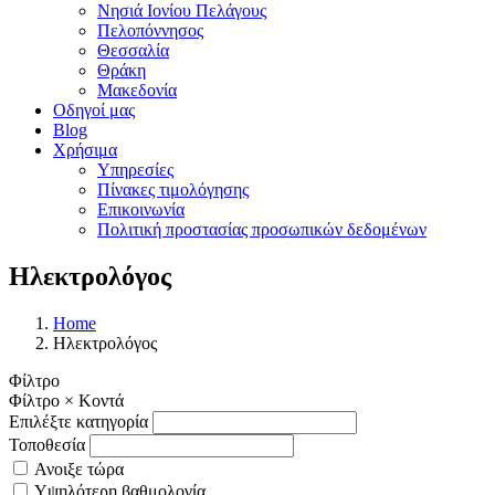
Νησιά Ιονίου Πελάγους
Πελοπόννησος
Θεσσαλία
Θράκη
Μακεδονία
Οδηγοί μας
Blog
Χρήσιμα
Υπηρεσίες
Πίνακες τιμολόγησης
Επικοινωνία
Πολιτική προστασίας προσωπικών δεδομένων
Ηλεκτρολόγος
Home
Ηλεκτρολόγος
Φίλτρο
Φίλτρο
×
Κοντά
Επιλέξτε κατηγορία
Τοποθεσία
Ανοιξε τώρα
Υψηλότερη βαθμολογία