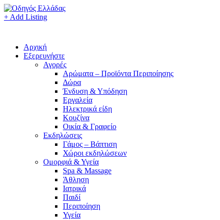
+ Add Listing
Αρχική
Εξερευνήστε
Αγορές
Αρώματα – Προϊόντα Περιποίησης
Δώρα
Ένδυση & Υπόδηση
Εργαλεία
Ηλεκτρικά είδη
Κουζίνα
Οικία & Γραφείο
Εκδηλώσεις
Γάμος – Βάπτιση
Χώροι εκδηλώσεων
Ομορφιά & Υγεία
Spa & Massage
Άθληση
Ιατρικά
Παιδί
Περιποίηση
Υγεία