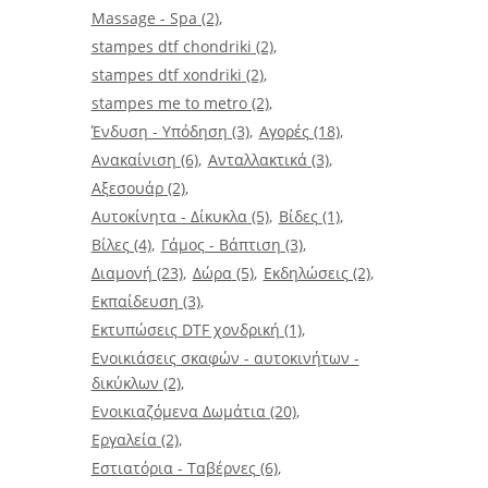
Massage - Spa
(2)
stampes dtf chondriki
(2)
stampes dtf xondriki
(2)
stampes me to metro
(2)
Ένδυση - Υπόδηση
(3)
Αγορές
(18)
Ανακαίνιση
(6)
Ανταλλακτικά
(3)
Αξεσουάρ
(2)
Αυτοκίνητα - Δίκυκλα
(5)
Βίδες
(1)
Βίλες
(4)
Γάμος - Βάπτιση
(3)
Διαμονή
(23)
Δώρα
(5)
Εκδηλώσεις
(2)
Εκπαίδευση
(3)
Εκτυπώσεις DTF χονδρική
(1)
Ενοικιάσεις σκαφών - αυτοκινήτων -
δικύκλων
(2)
Ενοικιαζόμενα Δωμάτια
(20)
Εργαλεία
(2)
Εστιατόρια - Ταβέρνες
(6)