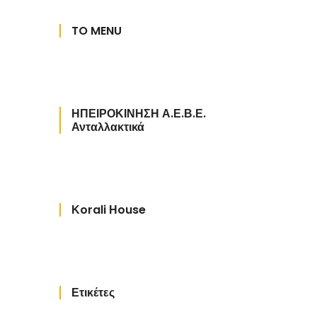
TO MENU
ΗΠΕΙΡΟΚΙΝΗΣΗ Α.Ε.Β.Ε.
Ανταλλακτικά
Κorali Ηouse
Ετικέτες