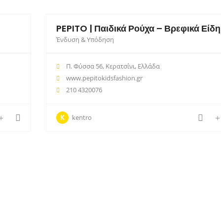
PEPITO | Παιδικά Ρούχα – Βρεφικά Είδη
Ένδυση & Υπόδηση
Π. Φύσσα 56, Κερατσίνι, Ελλάδα
www.pepitokidsfashion.gr
210 4320076
K
kentro