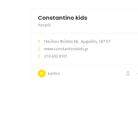
Constantino kids
Αγορές
Παύλου Φύσσα 66, Αμφιάλη, 187 57
www.constantinokids.gr
210 432 8101
K
kentro