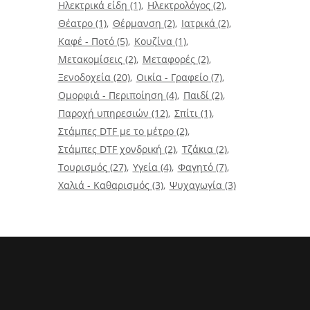
Ηλεκτρικά είδη
(1)
Ηλεκτρολόγος
(2)
Θέατρο
(1)
Θέρμανση
(2)
Ιατρικά
(2)
Καφέ - Ποτό
(5)
Κουζίνα
(1)
Μετακομίσεις
(2)
Μεταφορές
(2)
Ξενοδοχεία
(20)
Οικία - Γραφείο
(7)
Ομορφιά - Περιποίηση
(4)
Παιδί
(2)
Παροχή υπηρεσιών
(12)
Σπίτι
(1)
Στάμπες DTF με το μέτρο
(2)
Στάμπες DTF χονδρική
(2)
Τζάκια
(2)
Τουρισμός
(27)
Υγεία
(4)
Φαγητό
(7)
Χαλιά - Καθαρισμός
(3)
Ψυχαγωγία
(3)