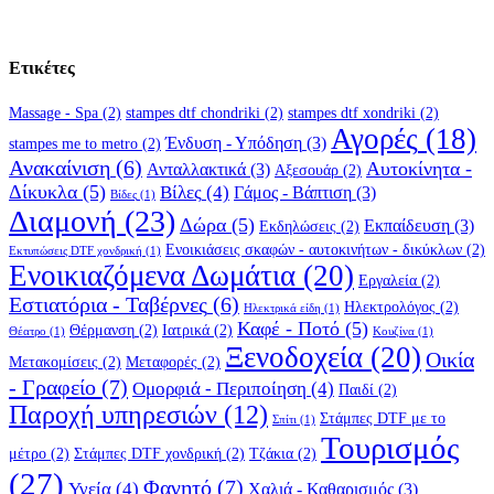
Ετικέτες
Massage - Spa
(2)
stampes dtf chondriki
(2)
stampes dtf xondriki
(2)
Αγορές
(18)
Ένδυση - Υπόδηση
(3)
stampes me to metro
(2)
Ανακαίνιση
(6)
Αυτοκίνητα -
Ανταλλακτικά
(3)
Αξεσουάρ
(2)
Δίκυκλα
(5)
Βίλες
(4)
Γάμος - Βάπτιση
(3)
Βίδες
(1)
Διαμονή
(23)
Δώρα
(5)
Εκπαίδευση
(3)
Εκδηλώσεις
(2)
Ενοικιάσεις σκαφών - αυτοκινήτων - δικύκλων
(2)
Εκτυπώσεις DTF χονδρική
(1)
Ενοικιαζόμενα Δωμάτια
(20)
Εργαλεία
(2)
Εστιατόρια - Ταβέρνες
(6)
Ηλεκτρολόγος
(2)
Ηλεκτρικά είδη
(1)
Καφέ - Ποτό
(5)
Θέρμανση
(2)
Ιατρικά
(2)
Θέατρο
(1)
Κουζίνα
(1)
Ξενοδοχεία
(20)
Οικία
Μετακομίσεις
(2)
Μεταφορές
(2)
- Γραφείο
(7)
Ομορφιά - Περιποίηση
(4)
Παιδί
(2)
Παροχή υπηρεσιών
(12)
Στάμπες DTF με το
Σπίτι
(1)
Τουρισμός
μέτρο
(2)
Στάμπες DTF χονδρική
(2)
Τζάκια
(2)
(27)
Φαγητό
(7)
Υγεία
(4)
Χαλιά - Καθαρισμός
(3)