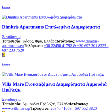
kentro
Dimitris Apartments Επιπλωμένα Διαμερίσματα
Ξενοδοχεία
Τοποθεσία:
Κάσος, Φρυ, Ελλάδα
Ιστότοπος:
www.dimitris-
apartments.eu
Τηλέφωνο:
+30 22450 41792 & +30 697 301 8525 -
697 233 7520
K
kentro
Villa Mare Ενοικιαζόμενα Διαμερίσματα Αμμουδιά
Πρέβεζας
Ξενοδοχεία
Τοποθεσία:
Αμμουδιά Πρέβεζας, Ελλάδα
Ιστότοπος:
www.villamare.gr
Τηλέφωνο:
26840 41059 - 697 552 3820