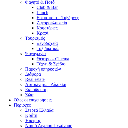
Φαγητό & Ποτό
Club & Bar
Lunch
Εστιατόρια – Ταβέρνες
Ζαχαροπλαστεία
Καφετέριες
Κρασί
Τουρισμός
Ξενοδοχεία
Ταξιδιωτικά
Ψυχαγωγία
Θέατρο – Cinema
Τέχνη & Σχέδιο
Παροχή υπηρεσιών
Διάφορα
Real estate
Αυτοκίνητα – Δίκυκλα
Εκπαίδευση
Ζώα
Όλες οι επιχειρήσεις
Περιοχές
Στερεά Ελλάδα
Κρήτη
Ήπειρος
Νησιά Αιγαίου Πελάγους