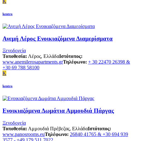
K
kentro
Ανεμή Λέρος Ενοικιαζόμενα Διαμερίσματα
Ξενοδοχεία
Τοποθεσία:
Λέρος, Ελλάδα
Ιστότοπος:
www.anemilerosapartments.gr
Τηλέφωνο:
+ 30 22470 26398 &
+30 69 788 58100
K
kentro
Ενοικιαζόμενα Δωμάτια Αμμουδιά Πάργας
Ξενοδοχεία
Τοποθεσία:
Αμμουδιά Πρέβεζας, Ελλάδα
Ιστότοπος:
www.panosrooms.eu
Τηλέφωνο:
26840 41765 & +30 694 939
3577 - +49 179 511 7022