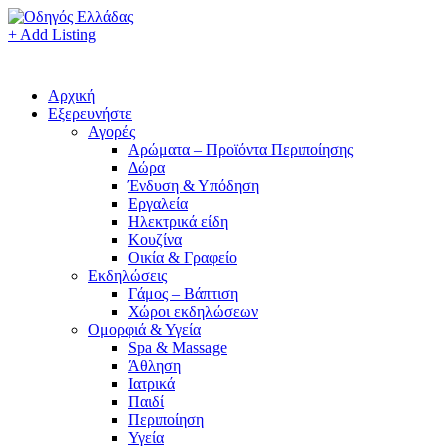
+ Add Listing
Αρχική
Εξερευνήστε
Αγορές
Αρώματα – Προϊόντα Περιποίησης
Δώρα
Ένδυση & Υπόδηση
Εργαλεία
Ηλεκτρικά είδη
Κουζίνα
Οικία & Γραφείο
Εκδηλώσεις
Γάμος – Βάπτιση
Χώροι εκδηλώσεων
Ομορφιά & Υγεία
Spa & Massage
Άθληση
Ιατρικά
Παιδί
Περιποίηση
Υγεία