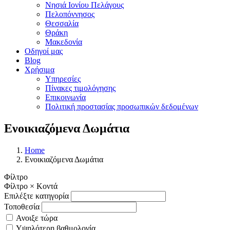
Νησιά Ιονίου Πελάγους
Πελοπόννησος
Θεσσαλία
Θράκη
Μακεδονία
Οδηγοί μας
Blog
Χρήσιμα
Υπηρεσίες
Πίνακες τιμολόγησης
Επικοινωνία
Πολιτική προστασίας προσωπικών δεδομένων
Ενοικιαζόμενα Δωμάτια
Home
Ενοικιαζόμενα Δωμάτια
Φίλτρο
Φίλτρο
×
Κοντά
Επιλέξτε κατηγορία
Τοποθεσία
Ανοιξε τώρα
Υψηλότερη βαθμολογία