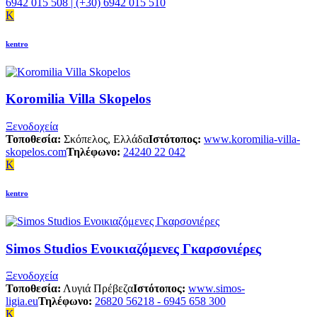
6942 015 508 | (+30) 6942 015 510
K
kentro
Koromilia Villa Skopelos
Ξενοδοχεία
Τοποθεσία:
Σκόπελος, Ελλάδα
Ιστότοπος:
www.koromilia-villa-
skopelos.com
Τηλέφωνο:
24240 22 042
K
kentro
Simos Studios Ενοικιαζόμενες Γκαρσονιέρες
Ξενοδοχεία
Τοποθεσία:
Λυγιά Πρέβεζα
Ιστότοπος:
www.simos-
ligia.eu
Τηλέφωνο:
26820 56218 - 6945 658 300
K