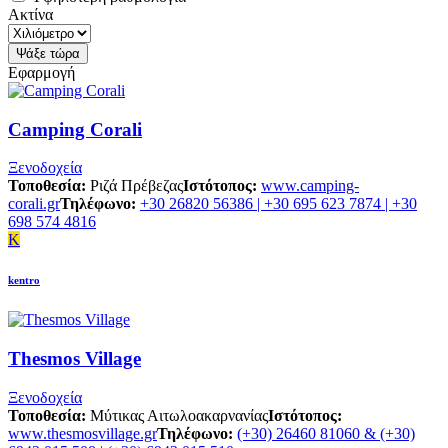
Ακτίνα
Εφαρμογή
Camping Corali
Ξενοδοχεία
Τοποθεσία:
Ριζά Πρέβεζας
Ιστότοπος:
www.camping-
corali.gr
Τηλέφωνο:
+30 26820 56386 | +30 695 623 7874 | +30
698 574 4816
K
kentro
Thesmos Village
Ξενοδοχεία
Τοποθεσία:
Μύτικας Αιτωλοακαρνανίας
Ιστότοπος:
www.thesmosvillage.gr
Τηλέφωνο:
(+30) 26460 81060 & (+30)