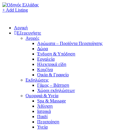
+ Add Listing
Αρχική
Εξερευνήστε
Αγορές
Αρώματα – Προϊόντα Περιποίησης
Δώρα
Ένδυση & Υπόδηση
Εργαλεία
Ηλεκτρικά είδη
Κουζίνα
Οικία & Γραφείο
Εκδηλώσεις
Γάμος – Βάπτιση
Χώροι εκδηλώσεων
Ομορφιά & Υγεία
Spa & Massage
Άθληση
Ιατρικά
Παιδί
Περιποίηση
Υγεία