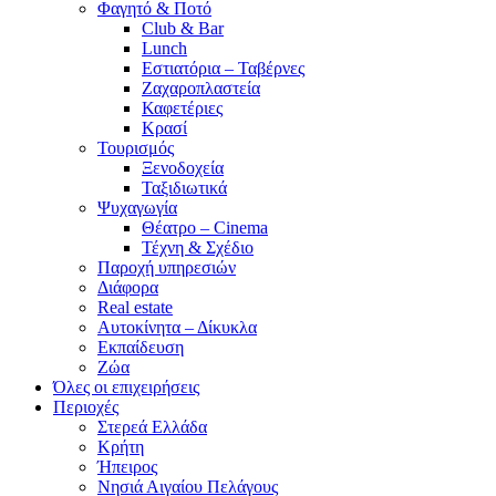
Φαγητό & Ποτό
Club & Bar
Lunch
Εστιατόρια – Ταβέρνες
Ζαχαροπλαστεία
Καφετέριες
Κρασί
Τουρισμός
Ξενοδοχεία
Ταξιδιωτικά
Ψυχαγωγία
Θέατρο – Cinema
Τέχνη & Σχέδιο
Παροχή υπηρεσιών
Διάφορα
Real estate
Αυτοκίνητα – Δίκυκλα
Εκπαίδευση
Ζώα
Όλες οι επιχειρήσεις
Περιοχές
Στερεά Ελλάδα
Κρήτη
Ήπειρος
Νησιά Αιγαίου Πελάγους