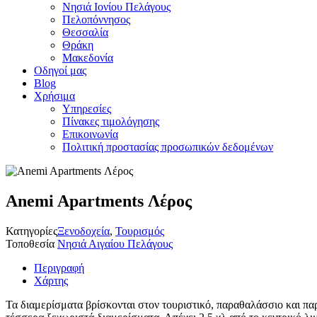
Νησιά Ιονίου Πελάγους
Πελοπόννησος
Θεσσαλία
Θράκη
Μακεδονία
Οδηγοί μας
Blog
Χρήσιμα
Υπηρεσίες
Πίνακες τιμολόγησης
Επικοινωνία
Πολιτική προστασίας προσωπικών δεδομένων
Anemi Apartments Λέρος
Κατηγορίες
Ξενοδοχεία
,
Τουρισμός
Τοποθεσία
Νησιά Αιγαίου Πελάγους
Περιγραφή
Χάρτης
Τα διαμερίσματα βρίσκονται στον τουριστικό, παραθαλάσσιο και παρ