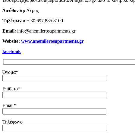
τέσσερα ξεχωριστά διαμερίσματα. Απέχει 2,5 χλ από το κεντρικό λιμ
Διεύθυνση:
Λέρος
Τηλέφωνο:
+ 30 697 885 8100
Email:
info@anemilerosapartments.gr
Website:
www.anemilerosapartments.gr
facebook
Όνομα*
Επίθετο*
Email*
Τηλέφωνο