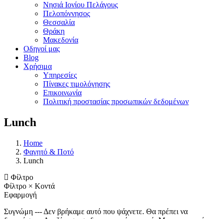
Νησιά Ιονίου Πελάγους
Πελοπόννησος
Θεσσαλία
Θράκη
Μακεδονία
Οδηγοί μας
Blog
Χρήσιμα
Υπηρεσίες
Πίνακες τιμολόγησης
Επικοινωνία
Πολιτική προστασίας προσωπικών δεδομένων
Lunch
Home
Φαγητό & Ποτό
Lunch
Φίλτρο
Φίλτρο
×
Κοντά
Εφαρμογή
Συγνώμη --- Δεν βρήκαμε αυτό που ψάχνετε. Θα πρέπει να