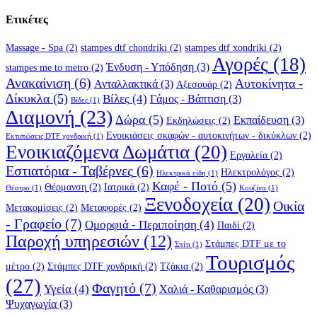
Ετικέτες
Massage - Spa
(2)
stampes dtf chondriki
(2)
stampes dtf xondriki
(2)
Αγορές
(18)
Ένδυση - Υπόδηση
(3)
stampes me to metro
(2)
Ανακαίνιση
(6)
Αυτοκίνητα -
Ανταλλακτικά
(3)
Αξεσουάρ
(2)
Δίκυκλα
(5)
Βίλες
(4)
Γάμος - Βάπτιση
(3)
Βίδες
(1)
Διαμονή
(23)
Δώρα
(5)
Εκπαίδευση
(3)
Εκδηλώσεις
(2)
Ενοικιάσεις σκαφών - αυτοκινήτων - δικύκλων
(2)
Εκτυπώσεις DTF χονδρική
(1)
Ενοικιαζόμενα Δωμάτια
(20)
Εργαλεία
(2)
Εστιατόρια - Ταβέρνες
(6)
Ηλεκτρολόγος
(2)
Ηλεκτρικά είδη
(1)
Καφέ - Ποτό
(5)
Θέρμανση
(2)
Ιατρικά
(2)
Θέατρο
(1)
Κουζίνα
(1)
Ξενοδοχεία
(20)
Οικία
Μετακομίσεις
(2)
Μεταφορές
(2)
- Γραφείο
(7)
Ομορφιά - Περιποίηση
(4)
Παιδί
(2)
Παροχή υπηρεσιών
(12)
Στάμπες DTF με το
Σπίτι
(1)
Τουρισμός
μέτρο
(2)
Στάμπες DTF χονδρική
(2)
Τζάκια
(2)
(27)
Φαγητό
(7)
Υγεία
(4)
Χαλιά - Καθαρισμός
(3)
Ψυχαγωγία
(3)