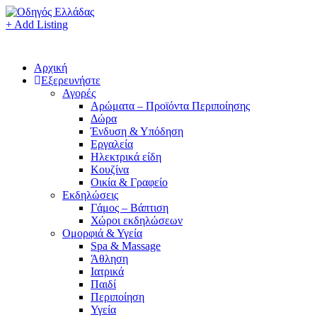
+ Add Listing
Αρχική
Εξερευνήστε
Αγορές
Αρώματα – Προϊόντα Περιποίησης
Δώρα
Ένδυση & Υπόδηση
Εργαλεία
Ηλεκτρικά είδη
Κουζίνα
Οικία & Γραφείο
Εκδηλώσεις
Γάμος – Βάπτιση
Χώροι εκδηλώσεων
Ομορφιά & Υγεία
Spa & Massage
Άθληση
Ιατρικά
Παιδί
Περιποίηση
Υγεία