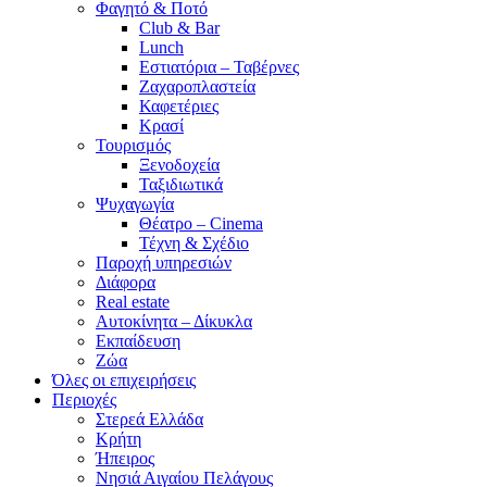
Φαγητό & Ποτό
Club & Bar
Lunch
Εστιατόρια – Ταβέρνες
Ζαχαροπλαστεία
Καφετέριες
Κρασί
Τουρισμός
Ξενοδοχεία
Ταξιδιωτικά
Ψυχαγωγία
Θέατρο – Cinema
Τέχνη & Σχέδιο
Παροχή υπηρεσιών
Διάφορα
Real estate
Αυτοκίνητα – Δίκυκλα
Εκπαίδευση
Ζώα
Όλες οι επιχειρήσεις
Περιοχές
Στερεά Ελλάδα
Κρήτη
Ήπειρος
Νησιά Αιγαίου Πελάγους