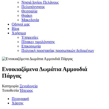
Νησιά Ιονίου Πελάγους
Πελοπόννησος
Θεσσαλία
Θράκη
Μακεδονία
Οδηγοί μας
Blog
Χρήσιμα
Υπηρεσίες
Πίνακες τιμολόγησης
Επικοινωνία
Πολιτική προστασίας προσωπικών δεδομένων
Ενοικιαζόμενα Δωμάτια Αμμουδιά
Πάργας
Κατηγορία
Ξενοδοχεία
Τοποθεσία
Ήπειρος
Περιγραφή
Χάρτης