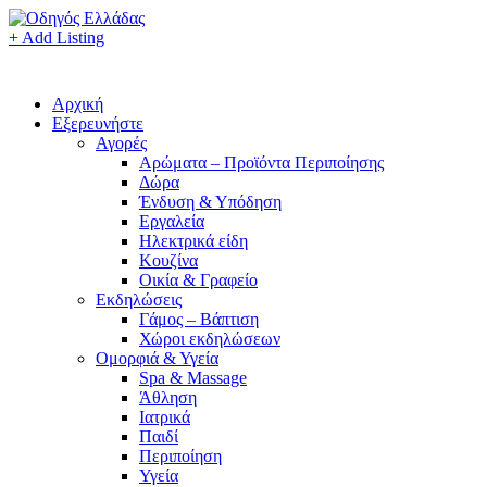
+ Add Listing
Αρχική
Εξερευνήστε
Αγορές
Αρώματα – Προϊόντα Περιποίησης
Δώρα
Ένδυση & Υπόδηση
Εργαλεία
Ηλεκτρικά είδη
Κουζίνα
Οικία & Γραφείο
Εκδηλώσεις
Γάμος – Βάπτιση
Χώροι εκδηλώσεων
Ομορφιά & Υγεία
Spa & Massage
Άθληση
Ιατρικά
Παιδί
Περιποίηση
Υγεία