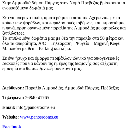
Στην Αμμουδιά δήμου Πάργας στον Νομό Πρέβεζας βρίσκονται τα
ενοικιαζόμενα δωμάτιά μας.
Σε ένα υπέροχο τοπίο, αριστερά μας ο ποταμός Αχέρωντας με τα
καϊκια των ψαράδων, και παραδοσιακές ταβέρνες, και μπροστά μας
η πανέμορφη οργανωμένη παραλία της Αμμουδιάς με ομπρέλες και
ξαπλώστρες.
Τα επιπλωμένα δωμάτιά μας με θέα την παραλία στα 50 μέτρα και
όλα τα απαραίτητα, A/C – Τηλεόραση – Ψυγείο – Μηχανή Καφέ –
Μπαλκόνι με θέα – Parking και κήπο.
Σε ένα ήσυχο και όμορφο περιβάλλον ιδανικό για οικογενειακές
Διακοπές που θα κάνουν τις ημέρες της διαμονής σας αξέχαστη
εμπειρία και θα σας ξαναφέρουν κοντά μας.
Διεύθυνση
:
Παραλία Αμμουδιάς, Αμμουδιά Πάργας, Πρέβεζας
Τηλέφωνο
:
26840 41765
Email:
info@panosrooms.eu
Website:
www.panosrooms.eu
Facebook