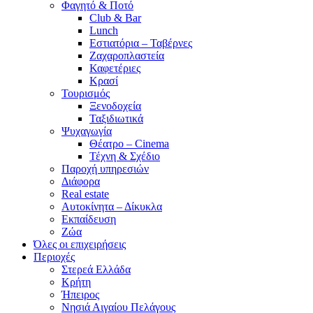
Φαγητό & Ποτό
Club & Bar
Lunch
Εστιατόρια – Ταβέρνες
Ζαχαροπλαστεία
Καφετέριες
Κρασί
Τουρισμός
Ξενοδοχεία
Ταξιδιωτικά
Ψυχαγωγία
Θέατρο – Cinema
Τέχνη & Σχέδιο
Παροχή υπηρεσιών
Διάφορα
Real estate
Αυτοκίνητα – Δίκυκλα
Εκπαίδευση
Ζώα
Όλες οι επιχειρήσεις
Περιοχές
Στερεά Ελλάδα
Κρήτη
Ήπειρος
Νησιά Αιγαίου Πελάγους