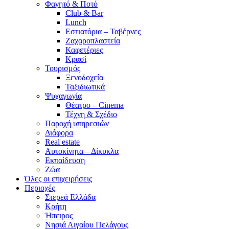
Φαγητό & Ποτό
Club & Bar
Lunch
Εστιατόρια – Ταβέρνες
Ζαχαροπλαστεία
Καφετέριες
Κρασί
Τουρισμός
Ξενοδοχεία
Ταξιδιωτικά
Ψυχαγωγία
Θέατρο – Cinema
Τέχνη & Σχέδιο
Παροχή υπηρεσιών
Διάφορα
Real estate
Αυτοκίνητα – Δίκυκλα
Εκπαίδευση
Ζώα
Όλες οι επιχειρήσεις
Περιοχές
Στερεά Ελλάδα
Κρήτη
Ήπειρος
Νησιά Αιγαίου Πελάγους