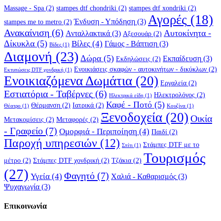
Massage - Spa
(2)
stampes dtf chondriki
(2)
stampes dtf xondriki
(2)
Αγορές
(18)
Ένδυση - Υπόδηση
(3)
stampes me to metro
(2)
Ανακαίνιση
(6)
Αυτοκίνητα -
Ανταλλακτικά
(3)
Αξεσουάρ
(2)
Δίκυκλα
(5)
Βίλες
(4)
Γάμος - Βάπτιση
(3)
Βίδες
(1)
Διαμονή
(23)
Δώρα
(5)
Εκπαίδευση
(3)
Εκδηλώσεις
(2)
Ενοικιάσεις σκαφών - αυτοκινήτων - δικύκλων
(2)
Εκτυπώσεις DTF χονδρική
(1)
Ενοικιαζόμενα Δωμάτια
(20)
Εργαλεία
(2)
Εστιατόρια - Ταβέρνες
(6)
Ηλεκτρολόγος
(2)
Ηλεκτρικά είδη
(1)
Καφέ - Ποτό
(5)
Θέρμανση
(2)
Ιατρικά
(2)
Θέατρο
(1)
Κουζίνα
(1)
Ξενοδοχεία
(20)
Οικία
Μετακομίσεις
(2)
Μεταφορές
(2)
- Γραφείο
(7)
Ομορφιά - Περιποίηση
(4)
Παιδί
(2)
Παροχή υπηρεσιών
(12)
Στάμπες DTF με το
Σπίτι
(1)
Τουρισμός
μέτρο
(2)
Στάμπες DTF χονδρική
(2)
Τζάκια
(2)
(27)
Φαγητό
(7)
Υγεία
(4)
Χαλιά - Καθαρισμός
(3)
Ψυχαγωγία
(3)
Επικοινωνία