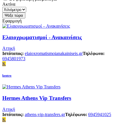
Ακτίνα
Εφαρμογή
Ελαιοχρωματισμοί - Ανακαινίσεις
Αττική
Ιστότοπος:
elaioxromatismoianakainiseis.gr
Τηλέφωνο:
6945801973
K
kentro
Hermes Athens Vip Transfers
Αττική
Ιστότοπος:
athens-vip-transfers.gr
Τηλέφωνο:
6945941025
K