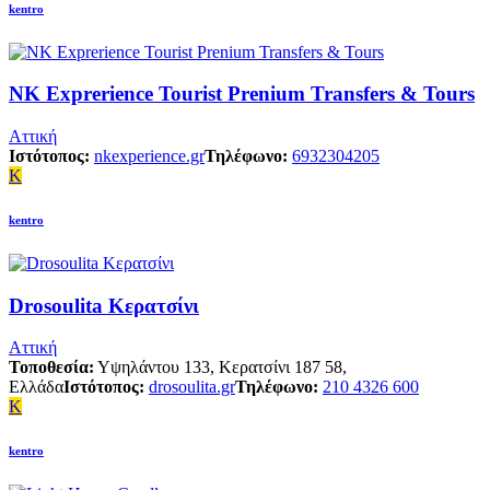
kentro
NK Exprerience Tourist Prenium Transfers & Tours
Αττική
Ιστότοπος:
nkexperience.gr
Τηλέφωνο:
6932304205
K
kentro
Drosoulita Κερατσίνι
Αττική
Τοποθεσία:
Υψηλάντου 133, Κερατσίνι 187 58,
Ελλάδα
Ιστότοπος:
drosoulita.gr
Τηλέφωνο:
210 4326 600
K
kentro