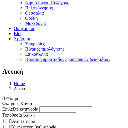
Νησιά Ιονίου Πελάγους
Πελοπόννησος
Θεσσαλία
Θράκη
Μακεδονία
Οδηγοί μας
Blog
Χρήσιμα
Υπηρεσίες
Πίνακες τιμολόγησης
Επικοινωνία
Πολιτική προστασίας προσωπικών δεδομένων
Αττική
Home
Αττική
Φίλτρο
Φίλτρο
×
Κοντά
Επιλέξτε κατηγορία
Τοποθεσία
Ανοιξε τώρα
Υψηλότερη βαθμολογία