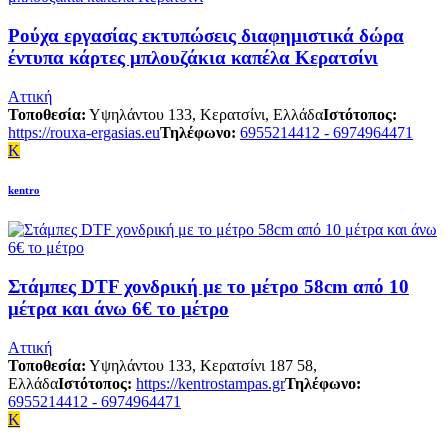
Ρούχα εργασίας εκτυπώσεις διαφημιστικά δώρα
έντυπα κάρτες μπλουζάκια καπέλα Κερατσίνι
Αττική
Τοποθεσία:
Υψηλάντου 133, Κερατσίνι, Ελλάδα
Ιστότοπος:
https://rouxa-ergasias.eu
Τηλέφωνο:
6955214412 - 6974964471
K
kentro
Στάμπες DTF χονδρική με το μέτρο 58cm από 10
μέτρα και άνω 6€ το μέτρο
Αττική
Τοποθεσία:
Υψηλάντου 133, Κερατσίνι 187 58,
Ελλάδα
Ιστότοπος:
https://kentrostampas.gr
Τηλέφωνο:
6955214412 - 6974964471
K