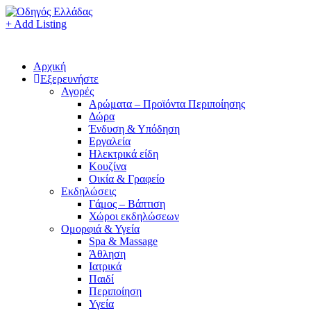
+ Add Listing
Αρχική
Εξερευνήστε
Αγορές
Αρώματα – Προϊόντα Περιποίησης
Δώρα
Ένδυση & Υπόδηση
Εργαλεία
Ηλεκτρικά είδη
Κουζίνα
Οικία & Γραφείο
Εκδηλώσεις
Γάμος – Βάπτιση
Χώροι εκδηλώσεων
Ομορφιά & Υγεία
Spa & Massage
Άθληση
Ιατρικά
Παιδί
Περιποίηση
Υγεία