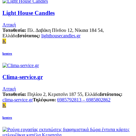
Light House Candles
Αττική
Τοποθεσία:
Πλ. Δαβάκη Πίνδου 12, Νίκαια 184 54,
Ελλάδα
Ιστότοπος:
lighthousecandles.gr
K
kentro
Clima-service.gr
Αττική
Τοποθεσία:
Πηλίου 2, Κερατσίνι 187 55, Ελλάδα
Ιστότοπος:
clima-service.gr
Τηλέφωνο:
6985792813 – 6985802862
K
kentro