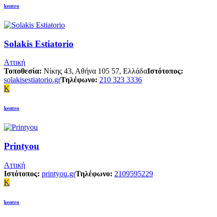
kentro
Solakis Estiatorio
Αττική
Τοποθεσία:
Νίκης 43, Αθήνα 105 57, Ελλάδα
Ιστότοπος:
solakisestiatorio.gr
Τηλέφωνο:
210 323 3336
K
kentro
Printyou
Αττική
Ιστότοπος:
printyou.gr
Τηλέφωνο:
2109595229
K
kentro