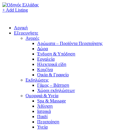
+ Add Listing
Αρχική
Εξερευνήστε
Αγορές
Αρώματα – Προϊόντα Περιποίησης
Δώρα
Ένδυση & Υπόδηση
Εργαλεία
Ηλεκτρικά είδη
Κουζίνα
Οικία & Γραφείο
Εκδηλώσεις
Γάμος – Βάπτιση
Χώροι εκδηλώσεων
Ομορφιά & Υγεία
Spa & Massage
Άθληση
Ιατρικά
Παιδί
Περιποίηση
Υγεία