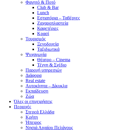
Φαγητό & Ποτό
Club & Bar
Lunch
Εστιατόρια – Ταβέρνες
Ζαχαροπλαστεία
Καφετέριες
Κρασί
Τουρισμός
Ξενοδοχεία
Ταξιδιωτικά
Ψυχαγωγία
Θέατρο – Cinema
Τέχνη & Σχέδιο
Παροχή υπηρεσιών
Διάφορα
Real estate
Αυτοκίνητα – Δίκυκλα
Εκπαίδευση
Ζώα
Όλες οι επιχειρήσεις
Περιοχές
Στερεά Ελλάδα
Κρήτη
Ήπειρος
Νησιά Αιγαίου Πελάγους