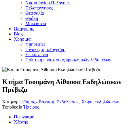
Νησιά Ιονίου Πελάγους
Πελοπόννησος
Θεσσαλία
Θράκη
Μακεδονία
Οδηγοί μας
Blog
Χρήσιμα
Υπηρεσίες
Πίνακες τιμολόγησης
Επικοινωνία
Πολιτική προστασίας προσωπικών δεδομένων
Κτήμα Τσουμάνη Αίθουσα Εκδηλώσεων
Πρέβεζα
Κατηγορίες
Γάμος - Βάπτιση
,
Εκδηλώσεις
,
Χώροι εκδηλώσεων
Τοποθεσία
Ήπειρος
Περιγραφή
Χάρτης