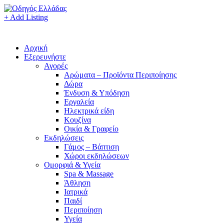
+ Add Listing
Αρχική
Εξερευνήστε
Αγορές
Αρώματα – Προϊόντα Περιποίησης
Δώρα
Ένδυση & Υπόδηση
Εργαλεία
Ηλεκτρικά είδη
Κουζίνα
Οικία & Γραφείο
Εκδηλώσεις
Γάμος – Βάπτιση
Χώροι εκδηλώσεων
Ομορφιά & Υγεία
Spa & Massage
Άθληση
Ιατρικά
Παιδί
Περιποίηση
Υγεία