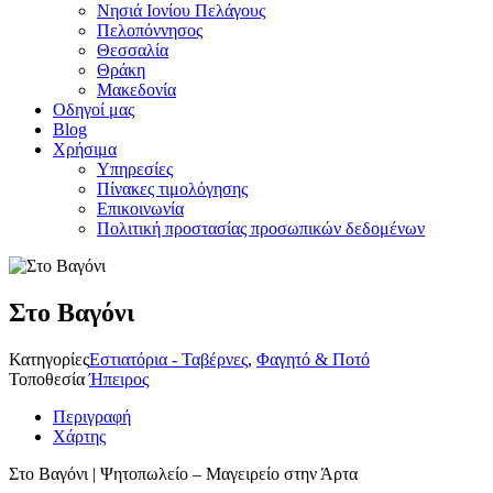
Νησιά Ιονίου Πελάγους
Πελοπόννησος
Θεσσαλία
Θράκη
Μακεδονία
Οδηγοί μας
Blog
Χρήσιμα
Υπηρεσίες
Πίνακες τιμολόγησης
Επικοινωνία
Πολιτική προστασίας προσωπικών δεδομένων
Στο Βαγόνι
Κατηγορίες
Εστιατόρια - Ταβέρνες
,
Φαγητό & Ποτό
Τοποθεσία
Ήπειρος
Περιγραφή
Χάρτης
Στο Βαγόνι | Ψητοπωλείο – Μαγειρείο στην Άρτα