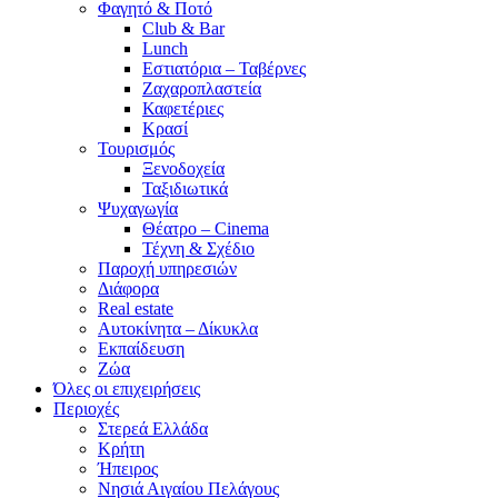
Φαγητό & Ποτό
Club & Bar
Lunch
Εστιατόρια – Ταβέρνες
Ζαχαροπλαστεία
Καφετέριες
Κρασί
Τουρισμός
Ξενοδοχεία
Ταξιδιωτικά
Ψυχαγωγία
Θέατρο – Cinema
Τέχνη & Σχέδιο
Παροχή υπηρεσιών
Διάφορα
Real estate
Αυτοκίνητα – Δίκυκλα
Εκπαίδευση
Ζώα
Όλες οι επιχειρήσεις
Περιοχές
Στερεά Ελλάδα
Κρήτη
Ήπειρος
Νησιά Αιγαίου Πελάγους