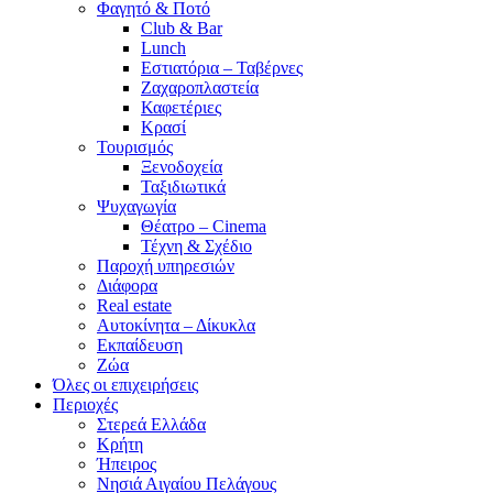
Φαγητό & Ποτό
Club & Bar
Lunch
Εστιατόρια – Ταβέρνες
Ζαχαροπλαστεία
Καφετέριες
Κρασί
Τουρισμός
Ξενοδοχεία
Ταξιδιωτικά
Ψυχαγωγία
Θέατρο – Cinema
Τέχνη & Σχέδιο
Παροχή υπηρεσιών
Διάφορα
Real estate
Αυτοκίνητα – Δίκυκλα
Εκπαίδευση
Ζώα
Όλες οι επιχειρήσεις
Περιοχές
Στερεά Ελλάδα
Κρήτη
Ήπειρος
Νησιά Αιγαίου Πελάγους