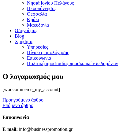
Νησιά Ιονίου Πελάγους
Πελοπόννησος
Θεσσαλία
Θράκη
Μακεδονία
Οδηγοί μας
Blog
Χρήσιμα
Υπηρεσίες
Πίνακες τιμολόγησης
Επικοινωνία
Πολιτική προστασίας προσωπικών δεδομένων
Ο λογαριασμός μου
[woocommerce_my_account]
Προηγούμενο άρθρο
Επόμενο άρθρο
Επικοινωνία
E-mail:
info@businesspromotion.gr