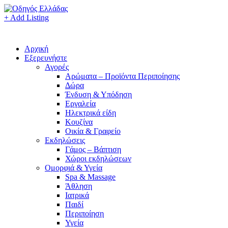
+ Add Listing
Αρχική
Εξερευνήστε
Αγορές
Αρώματα – Προϊόντα Περιποίησης
Δώρα
Ένδυση & Υπόδηση
Εργαλεία
Ηλεκτρικά είδη
Κουζίνα
Οικία & Γραφείο
Εκδηλώσεις
Γάμος – Βάπτιση
Χώροι εκδηλώσεων
Ομορφιά & Υγεία
Spa & Massage
Άθληση
Ιατρικά
Παιδί
Περιποίηση
Υγεία