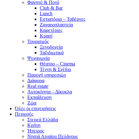
Φαγητό & Ποτό
Club & Bar
Lunch
Εστιατόρια – Ταβέρνες
Ζαχαροπλαστεία
Καφετέριες
Κρασί
Τουρισμός
Ξενοδοχεία
Ταξιδιωτικά
Ψυχαγωγία
Θέατρο – Cinema
Τέχνη & Σχέδιο
Παροχή υπηρεσιών
Διάφορα
Real estate
Αυτοκίνητα – Δίκυκλα
Εκπαίδευση
Ζώα
Όλες οι επιχειρήσεις
Περιοχές
Στερεά Ελλάδα
Κρήτη
Ήπειρος
Νησιά Αιγαίου Πελάγους