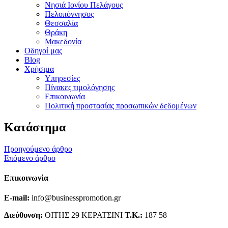
Νησιά Ιονίου Πελάγους
Πελοπόννησος
Θεσσαλία
Θράκη
Μακεδονία
Οδηγοί μας
Blog
Χρήσιμα
Υπηρεσίες
Πίνακες τιμολόγησης
Επικοινωνία
Πολιτική προστασίας προσωπικών δεδομένων
Κατάστημα
Προηγούμενο άρθρο
Επόμενο άρθρο
Επικοινωνία
E-mail:
info@businesspromotion.gr
Διεύθυνση:
ΟΙΤΗΣ 29 ΚΕΡΑΤΣΙΝΙ
Τ.Κ.:
187 58