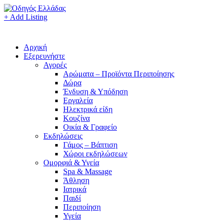
+ Add Listing
Αρχική
Εξερευνήστε
Αγορές
Αρώματα – Προϊόντα Περιποίησης
Δώρα
Ένδυση & Υπόδηση
Εργαλεία
Ηλεκτρικά είδη
Κουζίνα
Οικία & Γραφείο
Εκδηλώσεις
Γάμος – Βάπτιση
Χώροι εκδηλώσεων
Ομορφιά & Υγεία
Spa & Massage
Άθληση
Ιατρικά
Παιδί
Περιποίηση
Υγεία