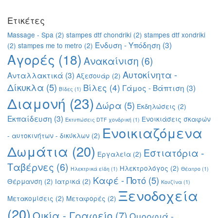
Ετικέτες
Massage - Spa
(2)
stampes dtf chondriki
(2)
stampes dtf xondriki
Ένδυση - Υπόδηση
(3)
(2)
stampes me to metro
(2)
Αγορές
(18)
Ανακαίνιση
(6)
Αυτοκίνητα -
Ανταλλακτικά
(3)
Αξεσουάρ
(2)
Δίκυκλα
(5)
Βίλες
(4)
Γάμος - Βάπτιση
(3)
Βίδες
(1)
Διαμονή
(23)
Δώρα
(5)
Εκδηλώσεις
(2)
Εκπαίδευση
(3)
Ενοικιάσεις σκαφών
Εκτυπώσεις DTF χονδρική
(1)
Ενοικιαζόμενα
- αυτοκινήτων - δικύκλων
(2)
Δωμάτια
(20)
Εστιατόρια -
Εργαλεία
(2)
Ταβέρνες
(6)
Ηλεκτρολόγος
(2)
Ηλεκτρικά είδη
(1)
Θέατρο
(1)
Καφέ - Ποτό
(5)
Θέρμανση
(2)
Ιατρικά
(2)
Κουζίνα
(1)
Ξενοδοχεία
Μετακομίσεις
(2)
Μεταφορές
(2)
(20)
Οικία - Γραφείο
(7)
Ομορφιά -